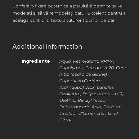
Conferă o fixare puternica a parului si permite să vă
modelați și să vă remodelați parul. Excelent pentru a
adăuga control si textura tuturor tipurilor de păr.
Additional Information
Ingrediente
Aqua, Petrolatum, VP/VA
Copolymer, Ceteareth-20, Cere
Alba (ceara de albine),
Copernicia Cerifera
(Carnauba) Wax, Lanolin,
Ozokerite, Polyquaternium 11,
Oleth-5, Benzyl Alcool,
Dehidroacetic Acid, Parfum,
Linalool, d'Limonene , Lilial,
Citral.