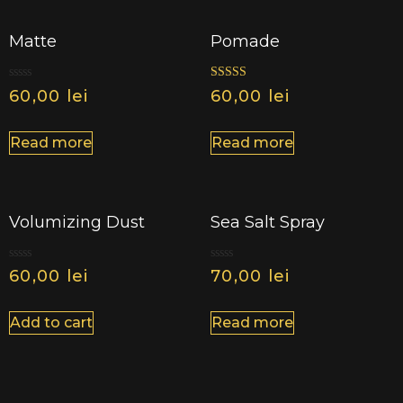
Matte
Pomade
Rated
Rated
60,00
lei
60,00
lei
0
5.00
out
out of 5
of
5
Read more
Read more
Volumizing Dust
Sea Salt Spray
Rated
Rated
60,00
lei
70,00
lei
0
0
out
out
of
of
5
5
Add to cart
Read more